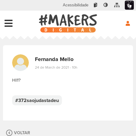
Acessibilidade
Fernanda Mello
24 de March de 2021 - 10h
HI!!?
E
s
c
#372saojudastadeu
r
e
v
a
s
VOLTAR
u