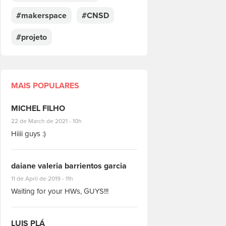
#makerspace
#CNSD
#projeto
MAIS POPULARES
MICHEL FILHO
#8928
22 de March de 2021 - 10h
Hiiii guys :)
daiane valeria barrientos garcia
#1951
11 de April de 2019 - 11h
Waiting for your HWs, GUYS!!!
LUIS PLÁ