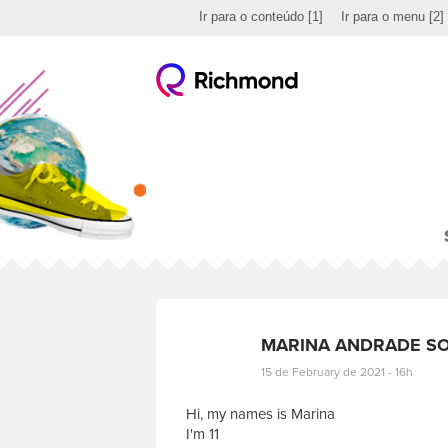
Ir para o conteúdo
[1]
Ir para o menu
[2]
MARINA ANDRADE S
15 de February de 2021 - 16h
Hi, my names is Marina
I'm 11