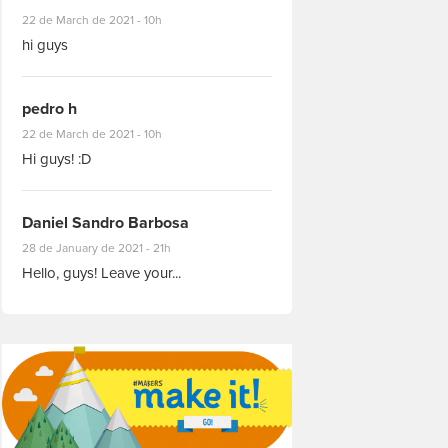
#8927
22 de March de 2021 - 10h
hi guys
pedro h
#8931
22 de March de 2021 - 10h
Hi guys! :D
Daniel Sandro Barbosa
#8871
28 de January de 2021 - 21h
Hello, guys! Leave your...