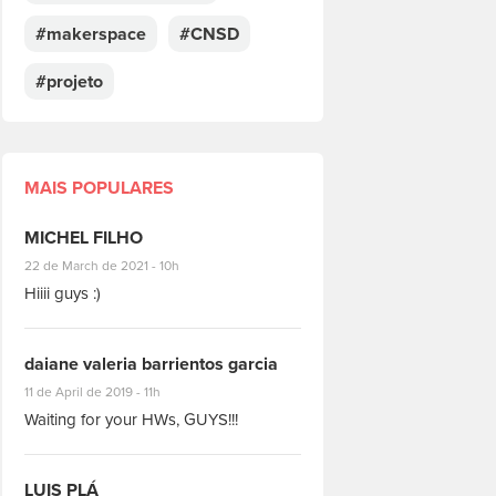
#makerspace
#CNSD
#projeto
MAIS POPULARES
MICHEL FILHO
#8928
22 de March de 2021 - 10h
Hiiii guys :)
daiane valeria barrientos garcia
#1951
11 de April de 2019 - 11h
Waiting for your HWs, GUYS!!!
LUIS PLÁ