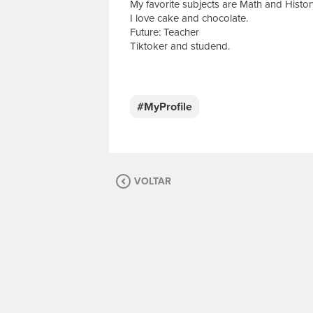
My favorite subjects are Math and Histor
I love cake and chocolate.
Future: Teacher
Tiktoker and studend.
E
s
c
#MyProfile
r
e
v
a
s
VOLTAR
u
a
m
e
n
s
a
g
e
m