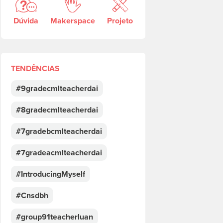
Dúvida
Makerspace
Projeto
TENDÊNCIAS
#9gradecmlteacherdai
#8gradecmlteacherdai
#7gradebcmlteacherdai
#7gradeacmlteacherdai
#IntroducingMyself
#Cnsdbh
#group91teacherluan