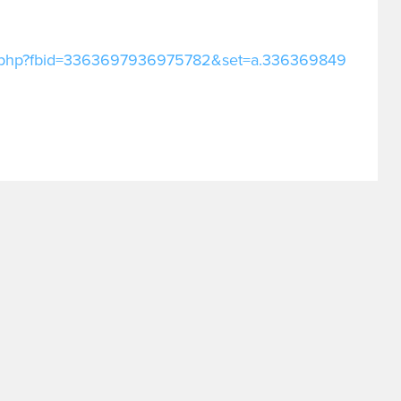
o.php?fbid=3363697936975782&set=a.336369849