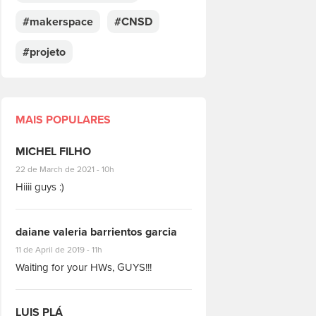
#makerspace
#CNSD
#projeto
MAIS POPULARES
MICHEL FILHO
#8928
22 de March de 2021 - 10h
Hiiii guys :)
daiane valeria barrientos garcia
#1951
11 de April de 2019 - 11h
Waiting for your HWs, GUYS!!!
LUIS PLÁ