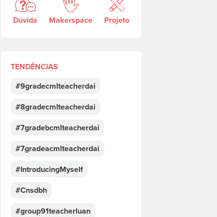
Dúvida
Makerspace
Projeto
TENDÊNCIAS
#9gradecmlteacherdai
#8gradecmlteacherdai
#7gradebcmlteacherdai
#7gradeacmlteacherdai
#IntroducingMyself
#Cnsdbh
#group91teacherluan