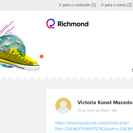
Ir para o conteúdo
[1]
Ir para o menu
[2]
Victoria Konat Macedo
01 de June de 2020 - 16h
https://www.facebook.com/photo.php?
fbid=3363697936975782&set=a.33636