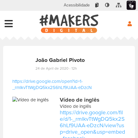
Acessibilidade
João Gabriel Pivoto
24 de April de 2020 - 12h
https://drive.google.com/open?id=1-
_rmlkvTtWgDQ5kx2S6hLf9UAA-eDzcN
E
Vídeo de inglês
s
c
Vídeo de inglês
r
https://drive.google.com/fil
e
e/d/1-_rmlkvTtWgDQ5kx2S
v
6hLf9UAA-eDzcN/view?us
a
p=drive_open&usp=embed
s