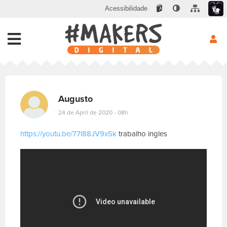
Acessibilidade
Augusto
24 de April de 2020 - 08h
https://youtu.be/77l88JV9x5k
trabalho ingles
E
s
c
r
e
v
a
s
u