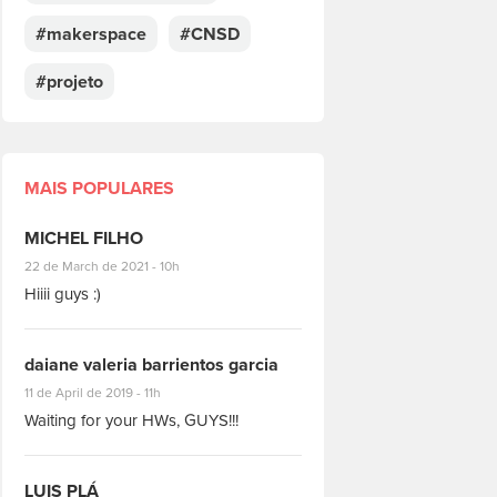
#makerspace
#CNSD
#projeto
MAIS POPULARES
MICHEL FILHO
#8928
22 de March de 2021 - 10h
Hiiii guys :)
daiane valeria barrientos garcia
#1951
11 de April de 2019 - 11h
Waiting for your HWs, GUYS!!!
LUIS PLÁ