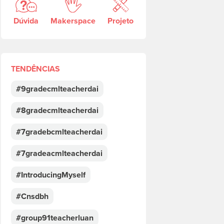
Dúvida
Makerspace
Projeto
TENDÊNCIAS
#9gradecmlteacherdai
#8gradecmlteacherdai
#7gradebcmlteacherdai
#7gradeacmlteacherdai
#IntroducingMyself
#Cnsdbh
#group91teacherluan