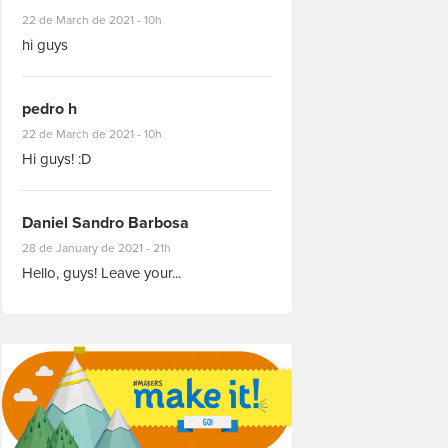
#8927
22 de March de 2021 - 10h
hi guys
pedro h
#8931
22 de March de 2021 - 10h
Hi guys! :D
Daniel Sandro Barbosa
#8871
28 de January de 2021 - 21h
Hello, guys! Leave your...