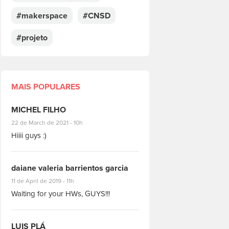
#makerspace
#CNSD
#projeto
MAIS POPULARES
MICHEL FILHO
#8928
22 de March de 2021 - 10h
Hiiii guys :)
daiane valeria barrientos garcia
#1951
11 de April de 2019 - 11h
Waiting for your HWs, GUYS!!!
LUIS PLÁ