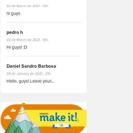
#8927
22 de March de 2021 - 10h
hi guys
pedro h
#8931
22 de March de 2021 - 10h
Hi guys! :D
Daniel Sandro Barbosa
#8871
28 de January de 2021 - 21h
Hello, guys! Leave your...