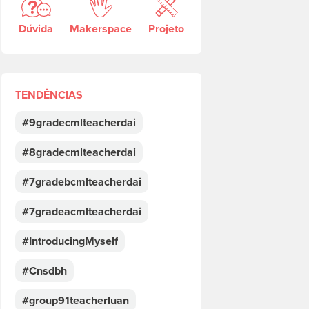
Dúvida
Makerspace
Projeto
TENDÊNCIAS
#9gradecmlteacherdai
#8gradecmlteacherdai
#7gradebcmlteacherdai
#7gradeacmlteacherdai
#IntroducingMyself
#Cnsdbh
#group91teacherluan