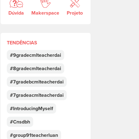
Dúvida
Makerspace
Projeto
TENDÊNCIAS
#9gradecmlteacherdai
#8gradecmlteacherdai
#7gradebcmlteacherdai
#7gradeacmlteacherdai
#IntroducingMyself
#Cnsdbh
#group91teacherluan