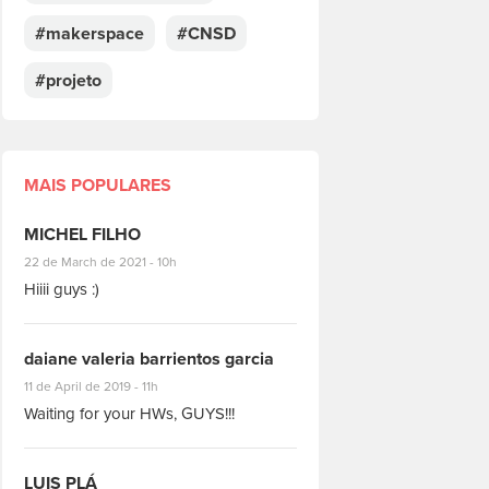
#makerspace
#CNSD
#projeto
MAIS POPULARES
MICHEL FILHO
#8928
22 de March de 2021 - 10h
Hiiii guys :)
daiane valeria barrientos garcia
#1951
11 de April de 2019 - 11h
Waiting for your HWs, GUYS!!!
LUIS PLÁ