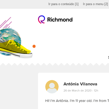
Ir para o conteúdo
[1]
Ir para o menu
[2]
Antônia Vilanova
26 de March de 2020 - 12h
Hi! I'm Antônia. I'm 11 year old. I'm fro
E