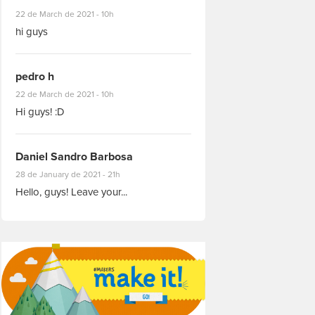
#8927
22 de March de 2021 - 10h
hi guys
pedro h
#8931
22 de March de 2021 - 10h
Hi guys! :D
Daniel Sandro Barbosa
#8871
28 de January de 2021 - 21h
Hello, guys! Leave your...