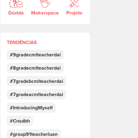
Dúvida
Makerspace
Projeto
TENDÊNCIAS
#9gradecmlteacherdai
#8gradecmlteacherdai
#7gradebcmlteacherdai
#7gradeacmlteacherdai
#IntroducingMyself
#Cnsdbh
#group91teacherluan