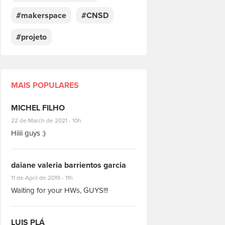
#makerspace
#CNSD
#projeto
MAIS POPULARES
MICHEL FILHO
#8928
22 de March de 2021 - 10h
Hiiii guys :)
daiane valeria barrientos garcia
#1951
11 de April de 2019 - 11h
Waiting for your HWs, GUYS!!!
LUIS PLÁ