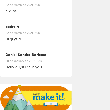
#8927
22 de March de 2021 - 10h
hi guys
pedro h
#8931
22 de March de 2021 - 10h
Hi guys! :D
Daniel Sandro Barbosa
#8871
28 de January de 2021 - 21h
Hello, guys! Leave your...