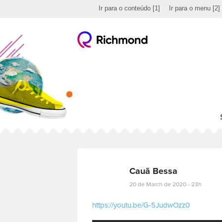
Ir para o conteúdo
[1]
Ir para o menu
[2]
Cauã Bessa
20 de March de 2020 - 23h
https://youtu.be/G-5JudwOzz0
E