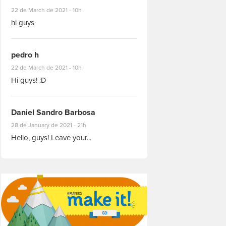
#8927
22 de March de 2021 - 10h
hi guys
pedro h
#8931
22 de March de 2021 - 10h
Hi guys! :D
Daniel Sandro Barbosa
#8871
28 de January de 2021 - 21h
Hello, guys! Leave your...