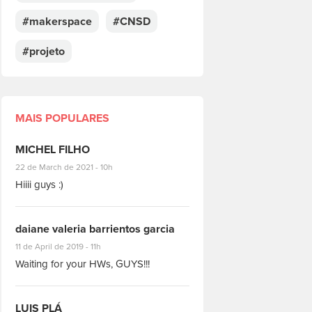
#makerspace
#CNSD
#projeto
MAIS POPULARES
MICHEL FILHO
#8928
22 de March de 2021 - 10h
Hiiii guys :)
daiane valeria barrientos garcia
#1951
11 de April de 2019 - 11h
Waiting for your HWs, GUYS!!!
LUIS PLÁ