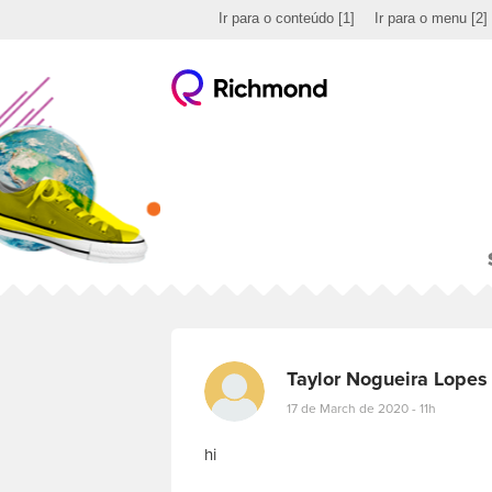
Ir para o conteúdo
[1]
Ir para o menu
[2]
Taylor Nogueira Lopes
17 de March de 2020 - 11h
hi
E