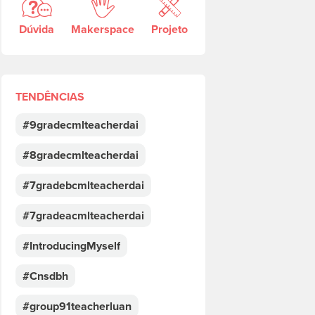
Dúvida
Makerspace
Projeto
TENDÊNCIAS
#9gradecmlteacherdai
#8gradecmlteacherdai
#7gradebcmlteacherdai
#7gradeacmlteacherdai
#IntroducingMyself
#Cnsdbh
#group91teacherluan