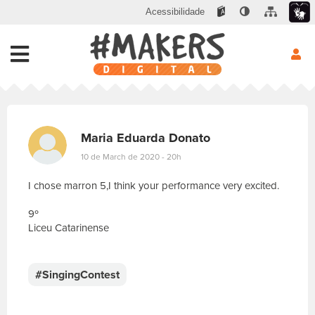
Acessibilidade
Maria Eduarda Donato
10 de March de 2020 - 20h
I chose marron 5,I think your performance very excited.
9º
Liceu Catarinense
E
s
c
#SingingContest
r
e
v