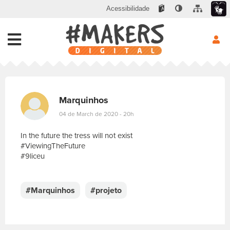
Acessibilidade
Marquinhos
04 de March de 2020 - 20h
In the future the tress will not exist
#ViewingTheFuture
#9liceu
E
s
c
#Marquinhos
#projeto
r
e
v
a