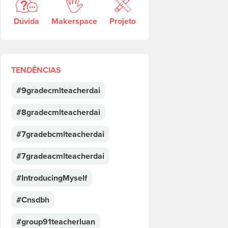
Dúvida
Makerspace
Projeto
TENDÊNCIAS
#9gradecmlteacherdai
#8gradecmlteacherdai
#7gradebcmlteacherdai
#7gradeacmlteacherdai
#IntroducingMyself
#Cnsdbh
#group91teacherluan