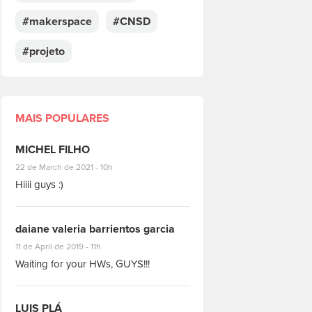
#makerspace
#CNSD
#projeto
MAIS POPULARES
MICHEL FILHO
#8928
22 de March de 2021 - 10h
Hiiii guys :)
daiane valeria barrientos garcia
#1951
11 de April de 2019 - 11h
Waiting for your HWs, GUYS!!!
LUIS PLÁ