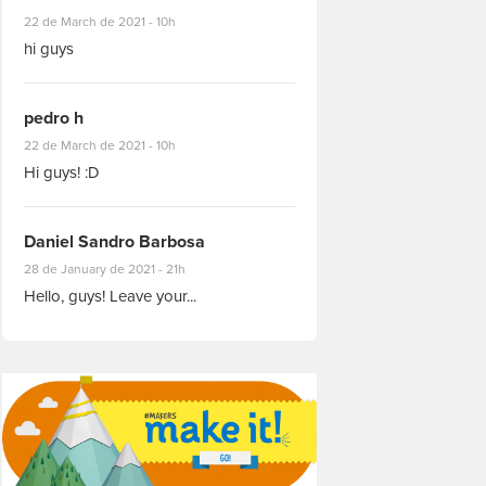
#8927
22 de March de 2021 - 10h
hi guys
pedro h
#8931
22 de March de 2021 - 10h
Hi guys! :D
Daniel Sandro Barbosa
#8871
28 de January de 2021 - 21h
Hello, guys! Leave your...