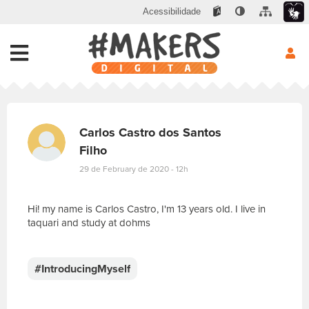
Acessibilidade
Carlos Castro dos Santos
Filho
29 de February de 2020 - 12h
Hi! my name is Carlos Castro, I'm 13 years old. I live in
taquari and study at dohms
E
s
c
#IntroducingMyself
r
e
v