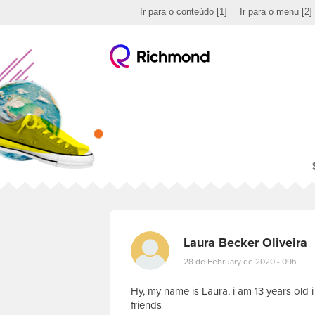
Ir para o conteúdo
[1]
Ir para o menu
[2]
Laura Becker Oliveira
28 de February de 2020 - 09h
Hy, my name is Laura, i am 13 years old i l
friends