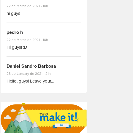
#8927
22 de March de 2021 - 10h
hi guys
pedro h
#8931
22 de March de 2021 - 10h
Hi guys! :D
Daniel Sandro Barbosa
#8871
28 de January de 2021 - 21h
Hello, guys! Leave your...