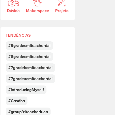
Dúvida
Makerspace
Projeto
TENDÊNCIAS
#9gradecmlteacherdai
#8gradecmlteacherdai
#7gradebcmlteacherdai
#7gradeacmlteacherdai
#IntroducingMyself
#Cnsdbh
#group91teacherluan