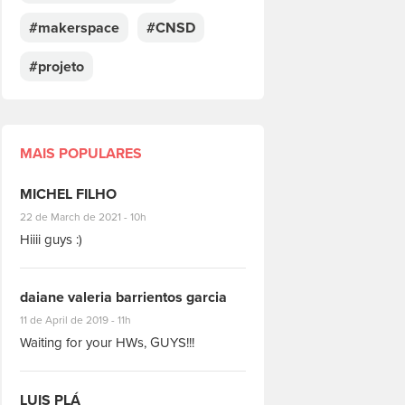
#makerspace
#CNSD
#projeto
MAIS POPULARES
MICHEL FILHO
#8928
22 de March de 2021 - 10h
Hiiii guys :)
daiane valeria barrientos garcia
#1951
11 de April de 2019 - 11h
Waiting for your HWs, GUYS!!!
LUIS PLÁ