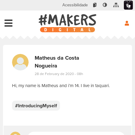
Acessibilidade
Matheus da Costa
Nogueira
28 de February de 2020 - 08h
Hi, my name is Matheus and i’m 14. I live in taquari.
E
s
c
#IntroducingMyself
r
e
v
a
s