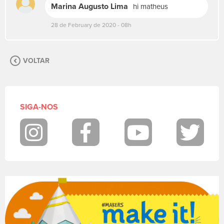
Marina Augusto Lima
hi matheus
u
a
28 de February de 2020 - 08h
m
e
n
s
VOLTAR
a
g
e
m
SIGA-NOS
.
P
a
Instagram
Facebook
Youtube
Twit
r
a
p
o
s
t
a
r
f