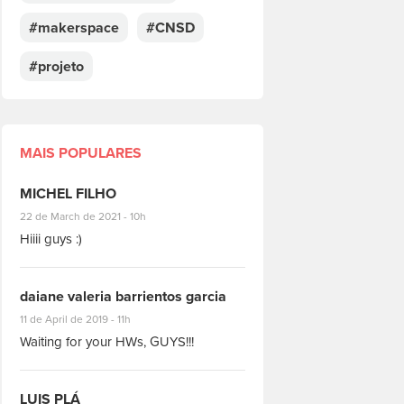
#makerspace
#CNSD
#projeto
MAIS POPULARES
MICHEL FILHO
#8928
22 de March de 2021 - 10h
Hiiii guys :)
daiane valeria barrientos garcia
#1951
11 de April de 2019 - 11h
Waiting for your HWs, GUYS!!!
LUIS PLÁ