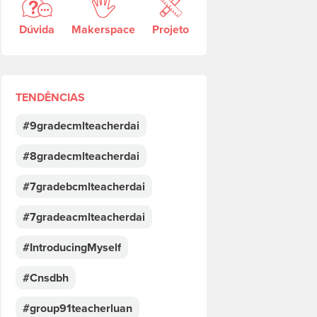
Dúvida
Makerspace
Projeto
TENDÊNCIAS
#9gradecmlteacherdai
#8gradecmlteacherdai
#7gradebcmlteacherdai
#7gradeacmlteacherdai
#IntroducingMyself
#Cnsdbh
#group91teacherluan