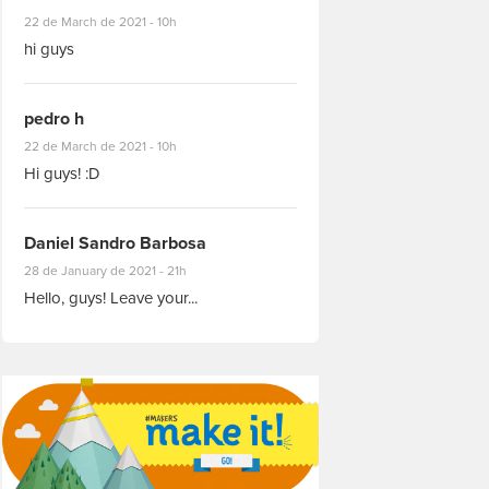
#8927
22 de March de 2021 - 10h
hi guys
pedro h
#8931
22 de March de 2021 - 10h
Hi guys! :D
Daniel Sandro Barbosa
#8871
28 de January de 2021 - 21h
Hello, guys! Leave your...