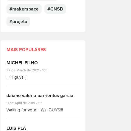
#makerspace
#CNSD
#projeto
MAIS POPULARES
MICHEL FILHO
#8928
22 de March de 2021 - 10h
Hiiii guys :)
daiane valeria barrientos garcia
#1951
11 de April de 2019 - 11h
Waiting for your HWs, GUYS!!!
LUIS PLÁ