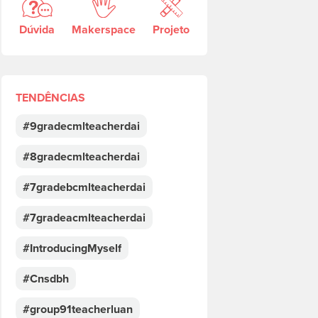
Dúvida
Makerspace
Projeto
TENDÊNCIAS
#9gradecmlteacherdai
#8gradecmlteacherdai
#7gradebcmlteacherdai
#7gradeacmlteacherdai
#IntroducingMyself
#Cnsdbh
#group91teacherluan