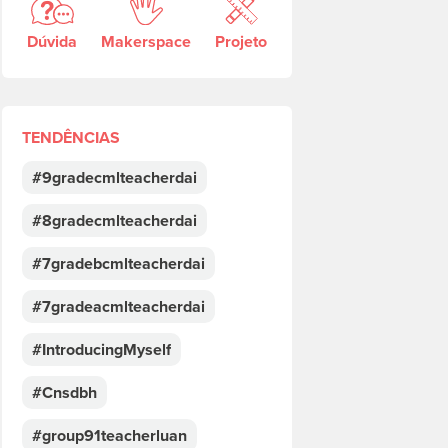
Dúvida
Makerspace
Projeto
TENDÊNCIAS
#9gradecmlteacherdai
#8gradecmlteacherdai
#7gradebcmlteacherdai
#7gradeacmlteacherdai
#IntroducingMyself
#Cnsdbh
#group91teacherluan