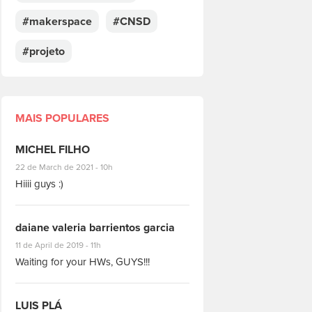
#makerspace
#CNSD
#projeto
MAIS POPULARES
MICHEL FILHO
#8928
22 de March de 2021 - 10h
Hiiii guys :)
daiane valeria barrientos garcia
#1951
11 de April de 2019 - 11h
Waiting for your HWs, GUYS!!!
LUIS PLÁ