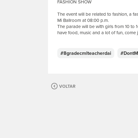
FASHION SHOW
The event will be related to fashion, a f
Mi Ballroom at 08:00 p.m.
The parade will be with girls from 10 to 
have food, music and a lot of fun, come j
E
s
c
#8gradecmlteacherdai
#DontMi
r
e
v
a
s
VOLTAR
u
a
m
e
n
s
a
g
e