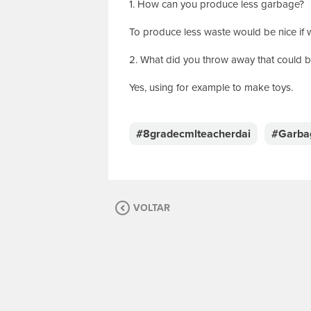
1. How can you produce less garbage?
To produce less waste would be nice if w
2. What did you throw away that could 
Yes, using for example to make toys.
E
s
c
#8gradecmlteacherdai
#Garba
r
e
v
a
s
VOLTAR
u
a
m
e
n
s
a
g