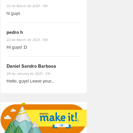
#8927
22 de March de 2021 - 10h
hi guys
pedro h
#8931
22 de March de 2021 - 10h
Hi guys! :D
Daniel Sandro Barbosa
#8871
28 de January de 2021 - 21h
Hello, guys! Leave your...