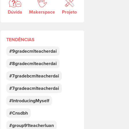
Dúvida
Makerspace
Projeto
TENDÊNCIAS
#9gradecmlteacherdai
#8gradecmlteacherdai
#7gradebcmlteacherdai
#7gradeacmlteacherdai
#IntroducingMyself
#Cnsdbh
#group91teacherluan