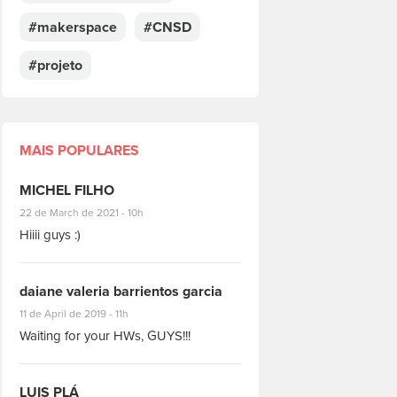
#makerspace
#CNSD
#projeto
MAIS POPULARES
MICHEL FILHO
#8928
22 de March de 2021 - 10h
Hiiii guys :)
daiane valeria barrientos garcia
#1951
11 de April de 2019 - 11h
Waiting for your HWs, GUYS!!!
LUIS PLÁ