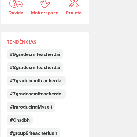
Dúvida
Makerspace
Projeto
TENDÊNCIAS
#9gradecmlteacherdai
#8gradecmlteacherdai
#7gradebcmlteacherdai
#7gradeacmlteacherdai
#IntroducingMyself
#Cnsdbh
#group91teacherluan