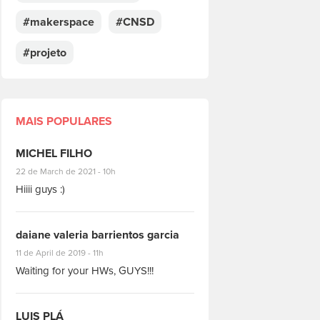
#makerspace
#CNSD
#projeto
MAIS POPULARES
MICHEL FILHO
#8928
22 de March de 2021 - 10h
Hiiii guys :)
daiane valeria barrientos garcia
#1951
11 de April de 2019 - 11h
Waiting for your HWs, GUYS!!!
LUIS PLÁ