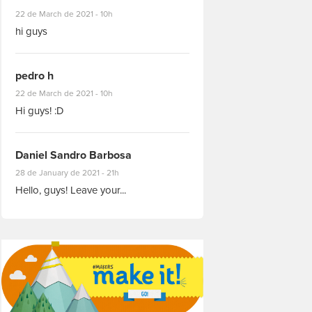
#8927
22 de March de 2021 - 10h
hi guys
pedro h
#8931
22 de March de 2021 - 10h
Hi guys! :D
Daniel Sandro Barbosa
#8871
28 de January de 2021 - 21h
Hello, guys! Leave your...