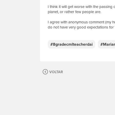
I think it will get worse with the passing
planet, or rather few people are.
I agree with anonymous comment (my hu
do not have very good expectations for 
E
s
c
#8gradecmlteacherdai
#Maria
r
e
v
a
s
VOLTAR
u
a
m
e
n
s
a
g
e