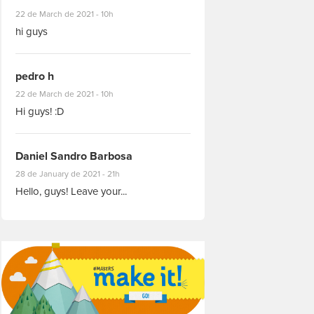
#8927
22 de March de 2021 - 10h
hi guys
pedro h
#8931
22 de March de 2021 - 10h
Hi guys! :D
Daniel Sandro Barbosa
#8871
28 de January de 2021 - 21h
Hello, guys! Leave your...