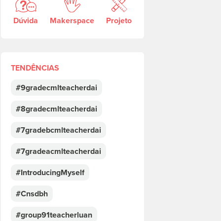
Dúvida
Makerspace
Projeto
TENDÊNCIAS
#9gradecmlteacherdai
#8gradecmlteacherdai
#7gradebcmlteacherdai
#7gradeacmlteacherdai
#IntroducingMyself
#Cnsdbh
#group91teacherluan