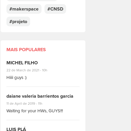
#makerspace
#CNSD
#projeto
MAIS POPULARES
MICHEL FILHO
#8928
22 de March de 2021 - 10h
Hiiii guys :)
daiane valeria barrientos garcia
#1951
11 de April de 2019 - 11h
Waiting for your HWs, GUYS!!!
LUIS PLÁ