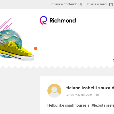
Ir para o conteúdo
[1]
Ir para o menu
[2]
ticiane izabelli souza d
27 de May de 2019 - 18h
Hello,i like small houses a little,but i pre
E