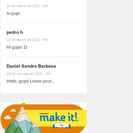
#8927
22 de March de 2021 - 10h
hi guys
pedro h
#8931
22 de March de 2021 - 10h
Hi guys! :D
Daniel Sandro Barbosa
#8871
28 de January de 2021 - 21h
Hello, guys! Leave your...