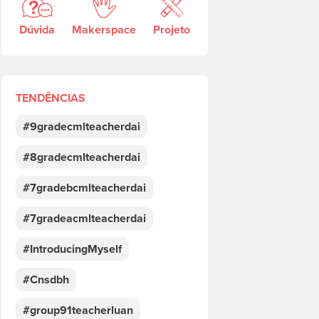
Dúvida
Makerspace
Projeto
TENDÊNCIAS
#9gradecmlteacherdai
#8gradecmlteacherdai
#7gradebcmlteacherdai
#7gradeacmlteacherdai
#IntroducingMyself
#Cnsdbh
#group91teacherluan