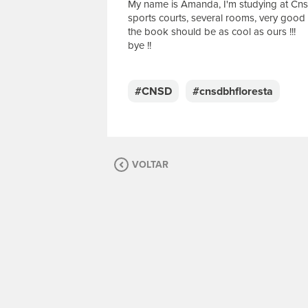
My name is Amanda, I'm studying at Cnsd
sports courts, several rooms, very good
the book should be as cool as ours !!!
bye !!
E
s
c
#CNSD
#cnsdbhfloresta
r
e
v
a
s
VOLTAR
u
a
m
e
n
s
a
g
e
m
.