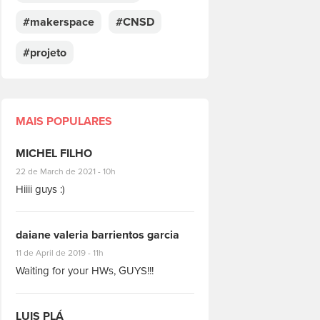
#makerspace
#CNSD
#projeto
MAIS POPULARES
MICHEL FILHO
#8928
22 de March de 2021 - 10h
Hiiii guys :)
daiane valeria barrientos garcia
#1951
11 de April de 2019 - 11h
Waiting for your HWs, GUYS!!!
LUIS PLÁ