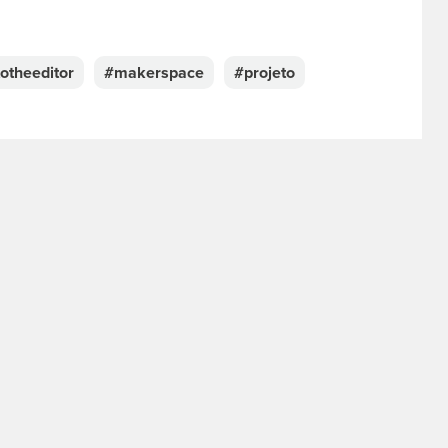
totheeditor
#makerspace
#projeto