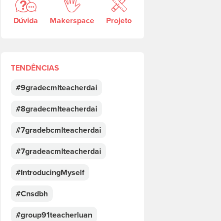
Dúvida
Makerspace
Projeto
TENDÊNCIAS
#9gradecmlteacherdai
#8gradecmlteacherdai
#7gradebcmlteacherdai
#7gradeacmlteacherdai
#IntroducingMyself
#Cnsdbh
#group91teacherluan