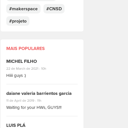
#makerspace
#CNSD
#projeto
MAIS POPULARES
MICHEL FILHO
#8928
22 de March de 2021 - 10h
Hiiii guys :)
daiane valeria barrientos garcia
#1951
11 de April de 2019 - 11h
Waiting for your HWs, GUYS!!!
LUIS PLÁ