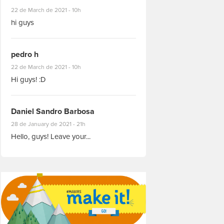
#8927
22 de March de 2021 - 10h
hi guys
pedro h
#8931
22 de March de 2021 - 10h
Hi guys! :D
Daniel Sandro Barbosa
#8871
28 de January de 2021 - 21h
Hello, guys! Leave your...