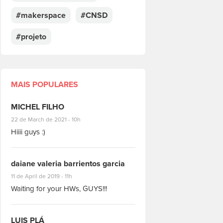
#makerspace
#CNSD
#projeto
MAIS POPULARES
MICHEL FILHO
#8928
22 de March de 2021 - 10h
Hiiii guys :)
daiane valeria barrientos garcia
#1951
11 de April de 2019 - 11h
Waiting for your HWs, GUYS!!!
LUIS PLÁ