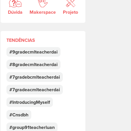
Dúvida
Makerspace
Projeto
TENDÊNCIAS
#9gradecmlteacherdai
#8gradecmlteacherdai
#7gradebcmlteacherdai
#7gradeacmlteacherdai
#IntroducingMyself
#Cnsdbh
#group91teacherluan