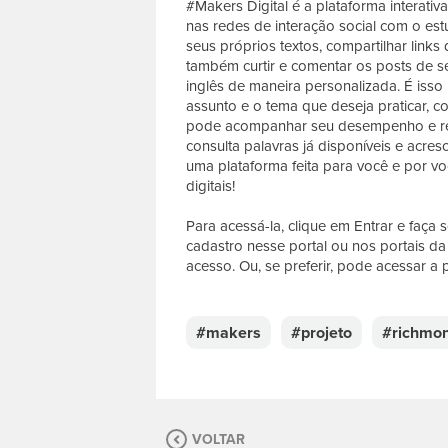
#Makers Digital é a plataforma interati
nas redes de interação social com o est
seus próprios textos, compartilhar links 
também curtir e comentar os posts de s
inglês de maneira personalizada. É iss
assunto e o tema que deseja praticar, 
pode acompanhar seu desempenho e rece
consulta palavras já disponíveis e acre
uma plataforma feita para você e por vo
digitais!
Para acessá-la, clique em Entrar e faça
cadastro nesse portal ou nos portais 
acesso. Ou, se preferir, pode acessar a
E
s
c
#makers
#projeto
#richmo
r
e
v
a
s
VOLTAR
u