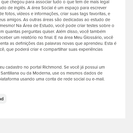
va que chegou para associar tudo o que tem de mais legal
udo de inglês. A área Social é um espaço para escrever
de fotos, vídeos e informações, criar suas tags favoritas, e
eus amigos. As outras áreas são dedicadas ao estudo de
o mesmo! Na Área de Estudo, você pode criar testes sobre o
com quantas perguntas quiser. Além disso, você também
ber um relatório no final. E na área Meu Glossário, você
scenta as definições das palavras novas que aprendeu. Esta é
cê, que poderá criar e compartilhar suas experiências
 seu cadastro no portal Richmond. Se você já possui um
da Santillana ou da Moderna, use os mesmos dados de
 plataforma usando uma conta de rede social ou e-mail.
nd