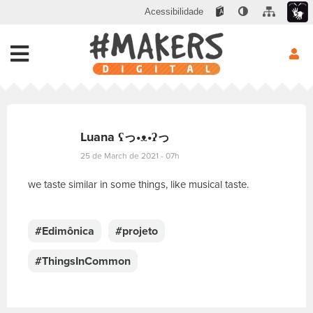
Acessibilidade
Luana ʕっ•ᴥ•ʔっ
25 de March de 2021 - 07h
we taste similar in some things, like musical taste.
E
s
c
#Edimônica
#projeto
r
e
#ThingsInCommon
v
a
s
u