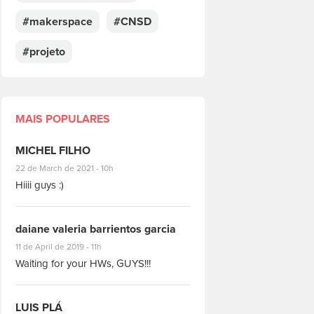
#makerspace
#CNSD
#projeto
MAIS POPULARES
MICHEL FILHO
#8928
22 de March de 2021 - 10h
Hiiii guys :)
daiane valeria barrientos garcia
#1951
11 de April de 2019 - 11h
Waiting for your HWs, GUYS!!!
LUIS PLÁ