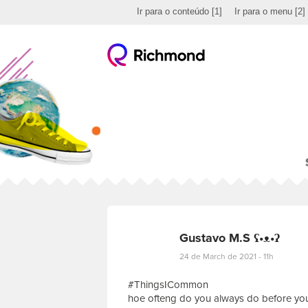
Ir para o conteúdo
[1]
Ir para o menu
[2]
Gustavo M.S ʕ•ᴥ•ʔ
24 de March de 2021 - 11h
#ThingsICommon
hoe ofteng do you always do before yo