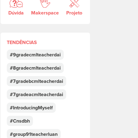
Dúvida
Makerspace
Projeto
TENDÊNCIAS
#9gradecmlteacherdai
#8gradecmlteacherdai
#7gradebcmlteacherdai
#7gradeacmlteacherdai
#IntroducingMyself
#Cnsdbh
#group91teacherluan