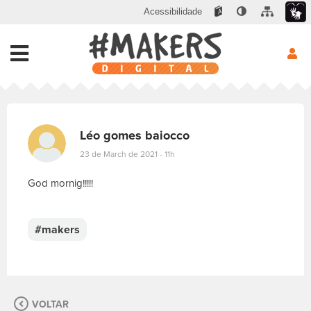
Acessibilidade
Léo gomes baiocco
23 de March de 2021 - 11h
God mornig!!!!!
E
s
c
#makers
r
e
v
a
s
VOLTAR
u