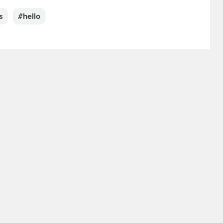
s
#hello