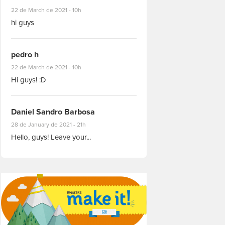
#8927
22 de March de 2021 - 10h
hi guys
pedro h
#8931
22 de March de 2021 - 10h
Hi guys! :D
Daniel Sandro Barbosa
#8871
28 de January de 2021 - 21h
Hello, guys! Leave your...