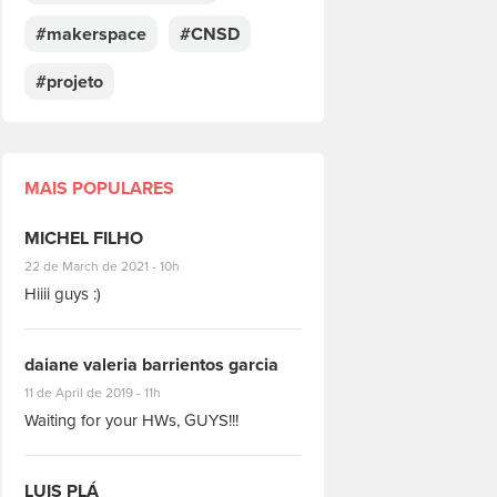
#makerspace
#CNSD
#projeto
MAIS POPULARES
MICHEL FILHO
#8928
22 de March de 2021 - 10h
Hiiii guys :)
daiane valeria barrientos garcia
#1951
11 de April de 2019 - 11h
Waiting for your HWs, GUYS!!!
LUIS PLÁ