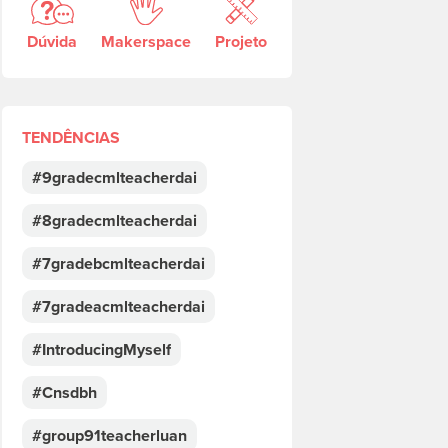
Dúvida
Makerspace
Projeto
TENDÊNCIAS
#9gradecmlteacherdai
#8gradecmlteacherdai
#7gradebcmlteacherdai
#7gradeacmlteacherdai
#IntroducingMyself
#Cnsdbh
#group91teacherluan