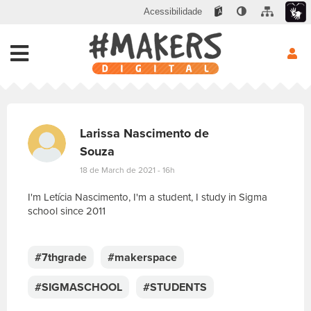
Acessibilidade
Larissa Nascimento de
Souza
18 de March de 2021 - 16h
I'm Letícia Nascimento, I'm a student, I study in Sigma
school since 2011
E
s
c
#7thgrade
#makerspace
r
e
#SIGMASCHOOL
#STUDENTS
v
a