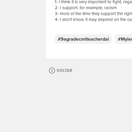
1- I think it is very important to fight, re
2- I support, for example, racism
3- most of the time they support the righ
4- I don't know, it may depend on the c
E
s
c
#9agradecmlteacherdai
#Myle
r
e
v
a
s
VOLTAR
u
a
m
e
n
s
a
g
e
m
.