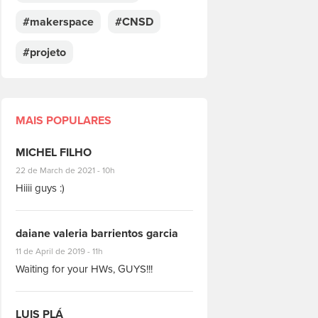
#makerspace
#CNSD
#projeto
MAIS POPULARES
MICHEL FILHO
#8928
22 de March de 2021 - 10h
Hiiii guys :)
daiane valeria barrientos garcia
#1951
11 de April de 2019 - 11h
Waiting for your HWs, GUYS!!!
LUIS PLÁ