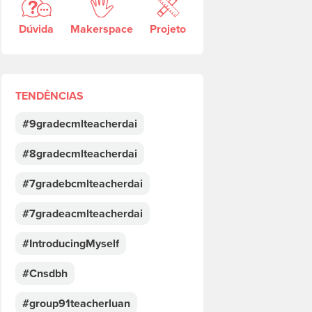
Dúvida
Makerspace
Projeto
TENDÊNCIAS
#9gradecmlteacherdai
#8gradecmlteacherdai
#7gradebcmlteacherdai
#7gradeacmlteacherdai
#IntroducingMyself
#Cnsdbh
#group91teacherluan