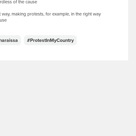
gardless of the cause
t way, making protests, for example, in the right way
ause
naraissa
#ProtestInMyCountry