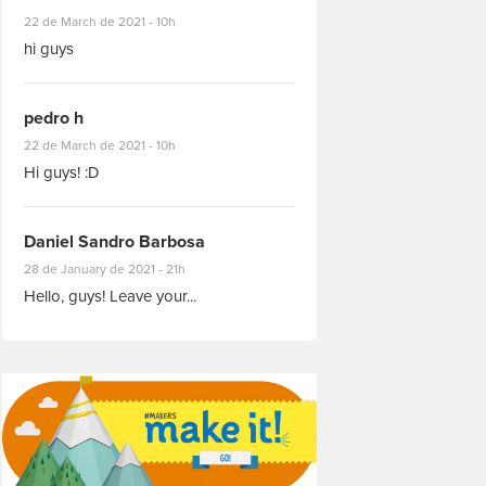
#8927
22 de March de 2021 - 10h
hi guys
pedro h
#8931
22 de March de 2021 - 10h
Hi guys! :D
Daniel Sandro Barbosa
#8871
28 de January de 2021 - 21h
Hello, guys! Leave your...