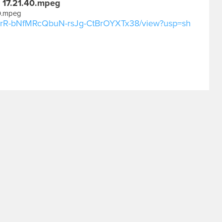
 17.21.40.mpeg
0.mpeg
/10urR-bNfMRcQbuN-rsJg-CtBrOYXTx38/view?usp=sh