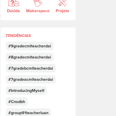
Dúvida
Makerspace
Projeto
TENDÊNCIAS
#9gradecmlteacherdai
#8gradecmlteacherdai
#7gradebcmlteacherdai
#7gradeacmlteacherdai
#IntroducingMyself
#Cnsdbh
#group91teacherluan