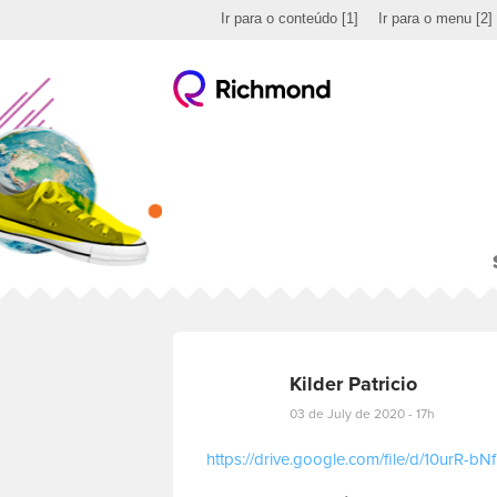
Ir para o conteúdo
[1]
Ir para o menu
[2]
Kilder Patricio
03 de July de 2020 - 17h
https://drive.google.com/file/d/10urR
E