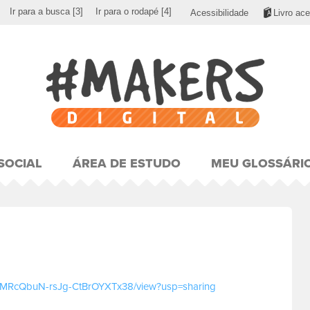
Ir para a busca
[3]
Ir para o rodapé
[4]
Acessibilidade
Livro ace
SOCIAL
ÁREA DE ESTUDO
MEU GLOSSÁRI
-bNfMRcQbuN-rsJg-CtBrOYXTx38/view?usp=sharing