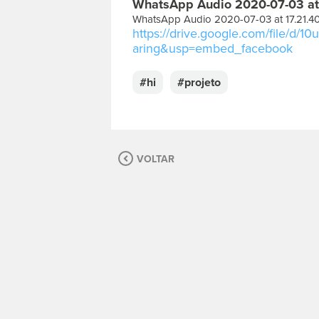
WhatsApp Audio 2020-07-03 at
s
c
WhatsApp Audio 2020-07-03 at 17.21.4
r
https://drive.google.com/file/d
e
aring&usp=embed_facebook
v
a
#hi
#projeto
s
u
a
m
e
VOLTAR
n
s
a
g
e
m
.
P
a
r
a
p