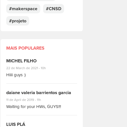
#makerspace
#CNSD
#projeto
MAIS POPULARES
MICHEL FILHO
#8928
22 de March de 2021 - 10h
Hiiii guys :)
daiane valeria barrientos garcia
#1951
11 de April de 2019 - 11h
Waiting for your HWs, GUYS!!!
LUIS PLÁ