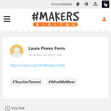
Acessibilidade
Laura Flores Ferro
26 de May de 2020 - 20h
https://s.amsu.ng/OFeMsHpUn1qN
E
s
c
#TeacherTammi
#WhatWeWear
r
e
v
a
s
VOLTAR
u