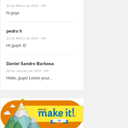
#8927
22 de March de 2021 - 10h
hi guys
pedro h
#8931
22 de March de 2021 - 10h
Hi guys! :D
Daniel Sandro Barbosa
#8871
28 de January de 2021 - 21h
Hello, guys! Leave your...