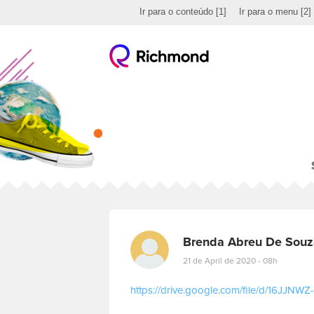
Ir para o conteúdo
[1]
Ir para o menu
[2]
Brenda Abreu De Souz
21 de April de 2020 - 08h
https://drive.google.com/file/d/16JJ
E