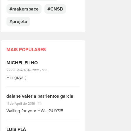
#makerspace
#CNSD
#projeto
MAIS POPULARES
MICHEL FILHO
#8928
22 de March de 2021 - 10h
Hiiii guys :)
daiane valeria barrientos garcia
#1951
11 de April de 2019 - 11h
Waiting for your HWs, GUYS!!!
LUIS PLÁ