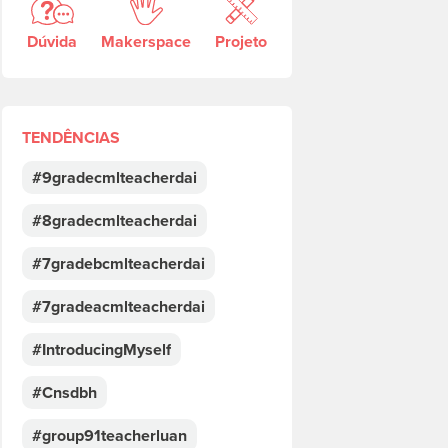
Dúvida
Makerspace
Projeto
TENDÊNCIAS
#9gradecmlteacherdai
#8gradecmlteacherdai
#7gradebcmlteacherdai
#7gradeacmlteacherdai
#IntroducingMyself
#Cnsdbh
#group91teacherluan