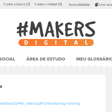
Ir para a busca
[3]
Ir para o rodapé
[4]
Acessibilidade
Livro ace
SOCIAL
ÁREA DE ESTUDO
MEU GLOSSÁRI
a
NWZ-n435ixV32P4h_m6knZqRF2r9I/view?usp=sharing