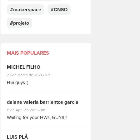
#makerspace
#CNSD
#projeto
MAIS POPULARES
MICHEL FILHO
#8928
22 de March de 2021 - 10h
Hiiii guys :)
daiane valeria barrientos garcia
#1951
11 de April de 2019 - 11h
Waiting for your HWs, GUYS!!!
LUIS PLÁ