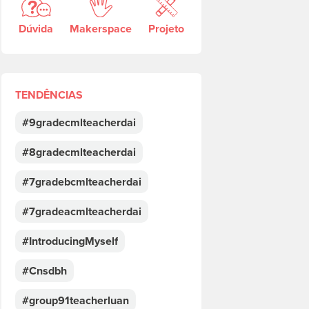
Dúvida
Makerspace
Projeto
TENDÊNCIAS
#9gradecmlteacherdai
#8gradecmlteacherdai
#7gradebcmlteacherdai
#7gradeacmlteacherdai
#IntroducingMyself
#Cnsdbh
#group91teacherluan