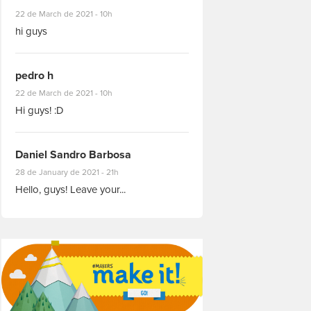
#8927
22 de March de 2021 - 10h
hi guys
pedro h
#8931
22 de March de 2021 - 10h
Hi guys! :D
Daniel Sandro Barbosa
#8871
28 de January de 2021 - 21h
Hello, guys! Leave your...