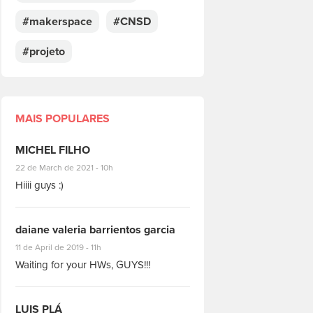
#makerspace
#CNSD
#projeto
MAIS POPULARES
MICHEL FILHO
#8928
22 de March de 2021 - 10h
Hiiii guys :)
daiane valeria barrientos garcia
#1951
11 de April de 2019 - 11h
Waiting for your HWs, GUYS!!!
LUIS PLÁ