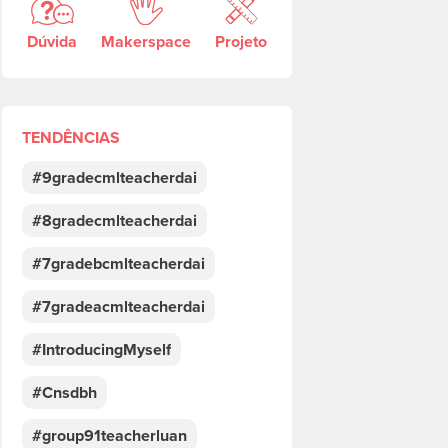
Dúvida
Makerspace
Projeto
TENDÊNCIAS
#9gradecmlteacherdai
#8gradecmlteacherdai
#7gradebcmlteacherdai
#7gradeacmlteacherdai
#IntroducingMyself
#Cnsdbh
#group91teacherluan