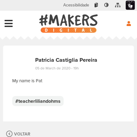
Acessibilidade
Patricia Castiglia Pereira
05 de March de 2020 - 19h
My name is Pat
E
s
c
#teacherliliandohms
r
e
v
a
s
VOLTAR
u