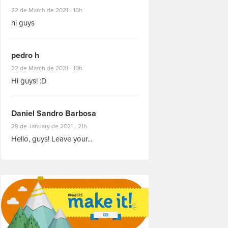
#8927
22 de March de 2021 - 10h
hi guys
pedro h
#8931
22 de March de 2021 - 10h
Hi guys! :D
Daniel Sandro Barbosa
#8871
28 de January de 2021 - 21h
Hello, guys! Leave your...