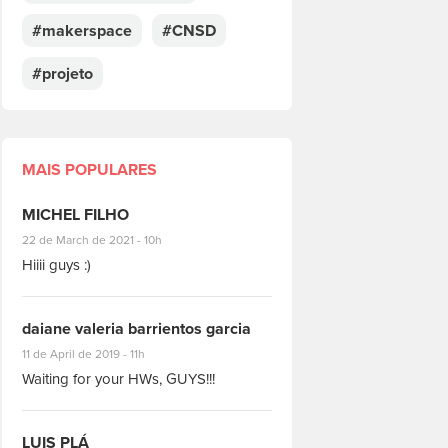
#makerspace
#CNSD
#projeto
MAIS POPULARES
MICHEL FILHO
#8928
22 de March de 2021 - 10h
Hiiii guys :)
daiane valeria barrientos garcia
#1951
11 de April de 2019 - 11h
Waiting for your HWs, GUYS!!!
LUIS PLÁ