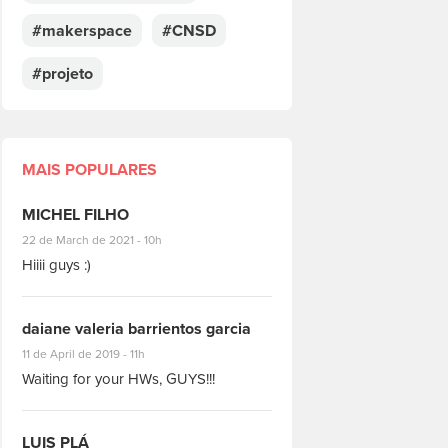
#makerspace
#CNSD
#projeto
MAIS POPULARES
MICHEL FILHO
#8928
22 de March de 2021 - 10h
Hiiii guys :)
daiane valeria barrientos garcia
#1951
11 de April de 2019 - 11h
Waiting for your HWs, GUYS!!!
LUIS PLÁ