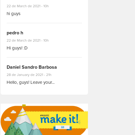
#8927
22 de March de 2021 - 10h
hi guys
pedro h
#8931
22 de March de 2021 - 10h
Hi guys! :D
Daniel Sandro Barbosa
#8871
28 de January de 2021 - 21h
Hello, guys! Leave your...