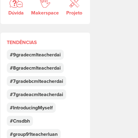
Dúvida
Makerspace
Projeto
TENDÊNCIAS
#9gradecmlteacherdai
#8gradecmlteacherdai
#7gradebcmlteacherdai
#7gradeacmlteacherdai
#IntroducingMyself
#Cnsdbh
#group91teacherluan