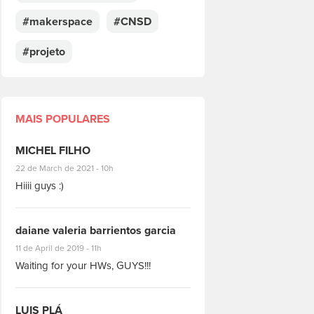
#makerspace
#CNSD
#projeto
MAIS POPULARES
MICHEL FILHO
#8928
22 de March de 2021 - 10h
Hiiii guys :)
daiane valeria barrientos garcia
#1951
11 de April de 2019 - 11h
Waiting for your HWs, GUYS!!!
LUIS PLÁ