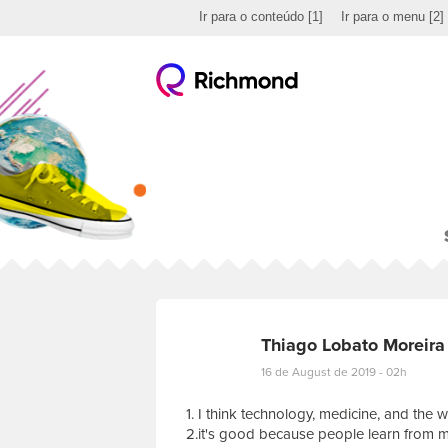
Ir para o conteúdo
[1]
Ir para o menu
[2]
Thiago Lobato Moreira
16 de August de 2019 - 02h
1. I think technology, medicine, and the w
2.it's good because people learn from 