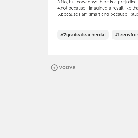
3.No, but nowadays there is a prejudice t
4.not because I imagined a result like tha
5.because I am smart and because I stu
E
s
c
#7gradeateacherdai
#teensfro
r
e
v
a
s
VOLTAR
u
a
m
e
n
s
a
g
e
m
.
P