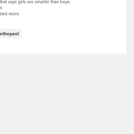
hat says girls are smarter than boys.
t
died more.
mthepast