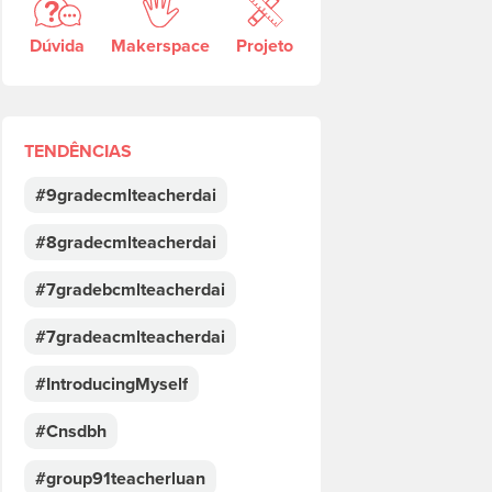
Dúvida
Makerspace
Projeto
TENDÊNCIAS
#9gradecmlteacherdai
#8gradecmlteacherdai
#7gradebcmlteacherdai
#7gradeacmlteacherdai
#IntroducingMyself
#Cnsdbh
#group91teacherluan