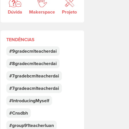
Dúvida
Makerspace
Projeto
TENDÊNCIAS
#9gradecmlteacherdai
#8gradecmlteacherdai
#7gradebcmlteacherdai
#7gradeacmlteacherdai
#IntroducingMyself
#Cnsdbh
#group91teacherluan