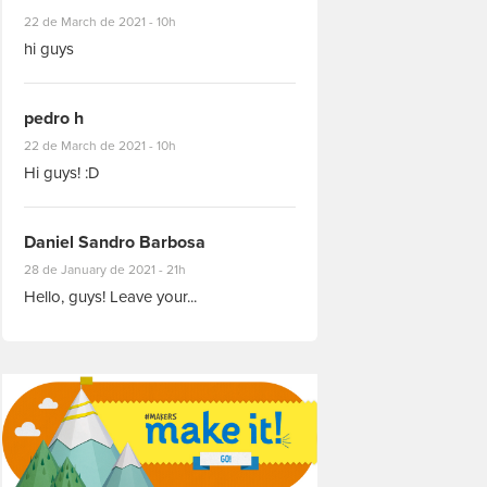
#8927
22 de March de 2021 - 10h
hi guys
pedro h
#8931
22 de March de 2021 - 10h
Hi guys! :D
Daniel Sandro Barbosa
#8871
28 de January de 2021 - 21h
Hello, guys! Leave your...