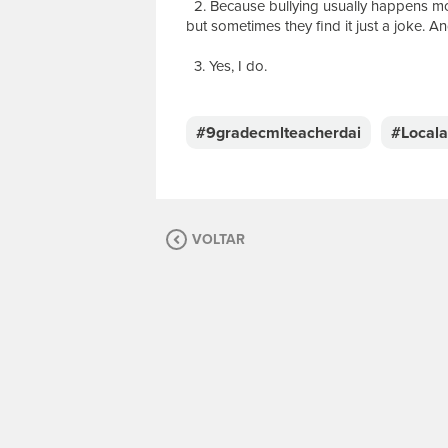
2. Because bullying usually happens mor
but sometimes they find it just a joke. A
3. Yes, I do.
E
s
c
#9gradecmlteacherdai
#Locala
r
e
v
a
s
VOLTAR
u
a
m
e
n
s
a
g
e
m
.