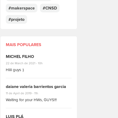
#makerspace
#CNSD
#projeto
MAIS POPULARES
MICHEL FILHO
#8928
22 de March de 2021 - 10h
Hiiii guys :)
daiane valeria barrientos garcia
#1951
11 de April de 2019 - 11h
Waiting for your HWs, GUYS!!!
LUIS PLÁ