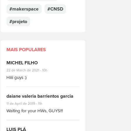
#makerspace
#CNSD
#projeto
MAIS POPULARES
MICHEL FILHO
#8928
22 de March de 2021 - 10h
Hiiii guys :)
daiane valeria barrientos garcia
#1951
11 de April de 2019 - 11h
Waiting for your HWs, GUYS!!!
LUIS PLÁ