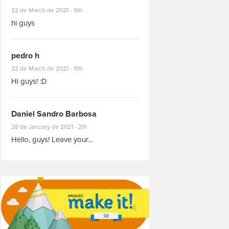
#8927
22 de March de 2021 - 10h
hi guys
pedro h
#8931
22 de March de 2021 - 10h
Hi guys! :D
Daniel Sandro Barbosa
#8871
28 de January de 2021 - 21h
Hello, guys! Leave your...