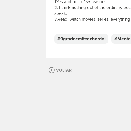
1.Yes and not a few reasons.
2. I think nothing out of the ordinary bec
speak.
3.Read, watch movies, series, everything 
E
s
c
#9gradecmlteacherdai
#Menta
r
e
v
a
s
VOLTAR
u
a
m
e
n
s
a
g
e
m
.