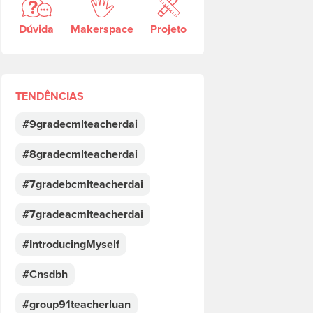
Dúvida
Makerspace
Projeto
TENDÊNCIAS
#9gradecmlteacherdai
#8gradecmlteacherdai
#7gradebcmlteacherdai
#7gradeacmlteacherdai
#IntroducingMyself
#Cnsdbh
#group91teacherluan