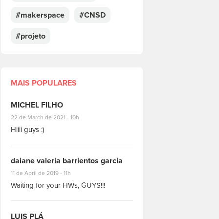
#makerspace
#CNSD
#projeto
MAIS POPULARES
MICHEL FILHO
#8928
22 de March de 2021 - 10h
Hiiii guys :)
daiane valeria barrientos garcia
#1951
11 de April de 2019 - 11h
Waiting for your HWs, GUYS!!!
LUIS PLÁ