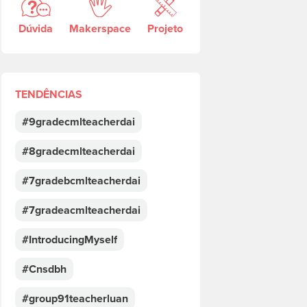
Dúvida
Makerspace
Projeto
TENDÊNCIAS
#9gradecmlteacherdai
#8gradecmlteacherdai
#7gradebcmlteacherdai
#7gradeacmlteacherdai
#IntroducingMyself
#Cnsdbh
#group91teacherluan