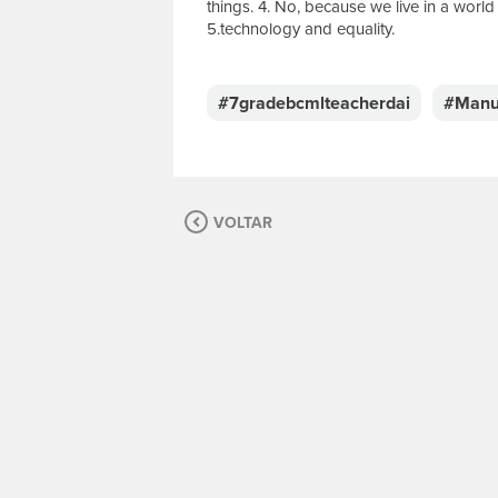
things. 4. No, because we live in a worl
5.technology and equality.
E
s
c
#7gradebcmlteacherdai
#Manu
r
e
v
a
s
VOLTAR
u
a
m
e
n
s
a
g
e
m
.
P
a