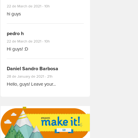
#8927
22 de March de 2021 - 10h
hi guys
pedro h
#8931
22 de March de 2021 - 10h
Hi guys! :D
Daniel Sandro Barbosa
#8871
28 de January de 2021 - 21h
Hello, guys! Leave your...