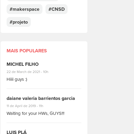
#makerspace
#CNSD
#projeto
MAIS POPULARES
MICHEL FILHO
#8928
22 de March de 2021 - 10h
Hiiii guys :)
daiane valeria barrientos garcia
#1951
11 de April de 2019 - 11h
Waiting for your HWs, GUYS!!!
LUIS PLÁ