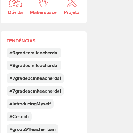
Dúvida
Makerspace
Projeto
TENDÊNCIAS
#9gradecmlteacherdai
#8gradecmlteacherdai
#7gradebcmlteacherdai
#7gradeacmlteacherdai
#IntroducingMyself
#Cnsdbh
#group91teacherluan