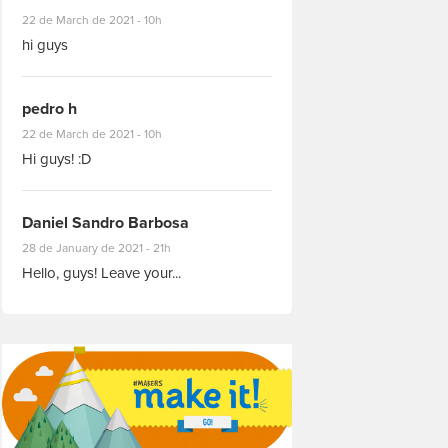
#8927
22 de March de 2021 - 10h
hi guys
pedro h
#8931
22 de March de 2021 - 10h
Hi guys! :D
Daniel Sandro Barbosa
#8871
28 de January de 2021 - 21h
Hello, guys! Leave your...