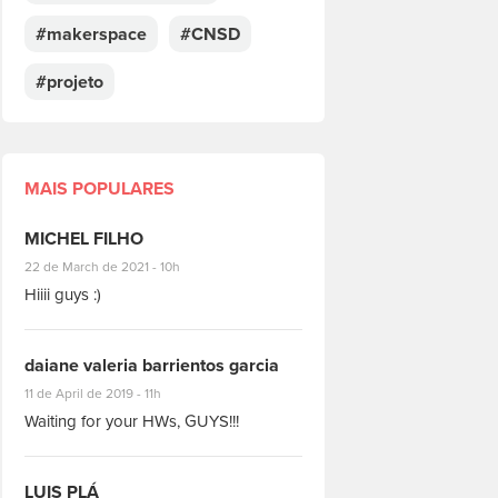
#makerspace
#CNSD
#projeto
MAIS POPULARES
MICHEL FILHO
#8928
22 de March de 2021 - 10h
Hiiii guys :)
daiane valeria barrientos garcia
#1951
11 de April de 2019 - 11h
Waiting for your HWs, GUYS!!!
LUIS PLÁ