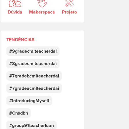
Dúvida
Makerspace
Projeto
TENDÊNCIAS
#9gradecmlteacherdai
#8gradecmlteacherdai
#7gradebcmlteacherdai
#7gradeacmlteacherdai
#IntroducingMyself
#Cnsdbh
#group91teacherluan