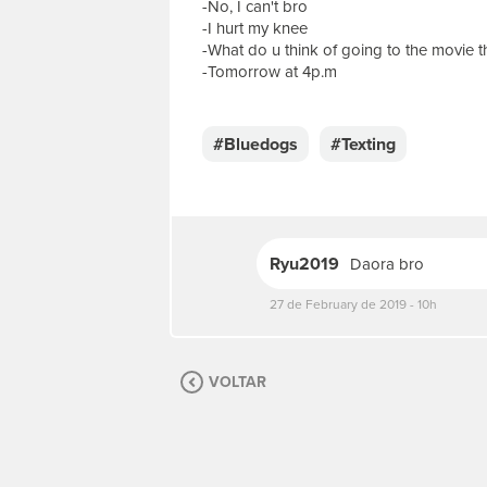
-No, I can't bro
-I hurt my knee
-What do u think of going to the movie t
-Tomorrow at 4p.m
E
s
c
#Bluedogs
#Texting
r
e
v
a
s
Ryu2019
Daora bro
u
a
27 de February de 2019 - 10h
m
e
n
s
VOLTAR
a
g
e
m
.