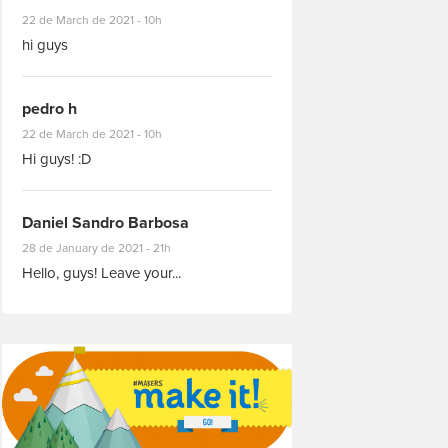
#8927
22 de March de 2021 - 10h
hi guys
pedro h
#8931
22 de March de 2021 - 10h
Hi guys! :D
Daniel Sandro Barbosa
#8871
28 de January de 2021 - 21h
Hello, guys! Leave your...